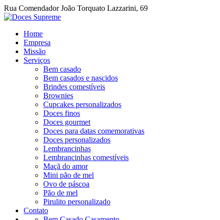
Rua Comendador João Torquato Lazzarini, 69
Home
Empresa
Missão
Serviços
Bem casado
Bem casados e nascidos
Brindes comestíveis
Brownies
Cupcakes personalizados
Doces finos
Doces gourmet
Doces para datas comemorativas
Doces personalizados
Lembrancinhas
Lembrancinhas comestíveis
Maçã do amor
Mini pão de mel
Ovo de páscoa
Pão de mel
Pirulito personalizado
Contato
Bem Casado Casamento