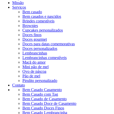
Missão
Serviços
Bem casado
Bem casados e nascidos
Brindes comestíveis
Brownies
Cupcakes personalizados
Doces finos
Doces gourmet
Doces para datas comemorativas
Doces personalizados
Lembrancinhas
Lembrancinhas comestíveis
Maçã do amor
Mini pão de mel
Ovo de páscoa
Pão de mel
Pirulito personalizado
Contato
Bem Casado Casamento
Bem Casado com Tag
Bem Casado de Casamento
Bem Casado Doce de Casamento
Bem Casado Doces Finos
Bem Casado Lembrancinha