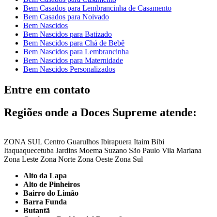
Bem Casados para Lembrancinha de Casamento
Bem Casados para Noivado
Bem Nascidos
Bem Nascidos para Batizado
Bem Nascidos para Chá de Bebê
Bem Nascidos para Lembrancinha
Bem Nascidos para Maternidade
Bem Nascidos Personalizados
Entre em contato
Regiões onde a Doces Supreme atende:
ZONA SUL
Centro
Guarulhos
Ibirapuera
Itaim Bibi
Itaquaquecetuba
Jardins
Moema
Suzano
São Paulo
Vila Mariana
Zona Leste
Zona Norte
Zona Oeste
Zona Sul
Alto da Lapa
Alto de Pinheiros
Bairro do Limão
Barra Funda
Butantã