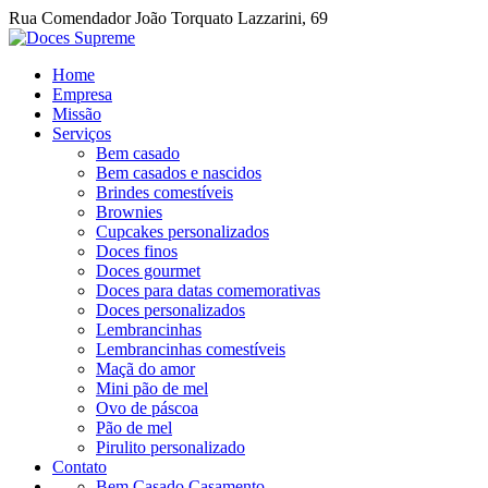
Rua Comendador João Torquato Lazzarini, 69
Home
Empresa
Missão
Serviços
Bem casado
Bem casados e nascidos
Brindes comestíveis
Brownies
Cupcakes personalizados
Doces finos
Doces gourmet
Doces para datas comemorativas
Doces personalizados
Lembrancinhas
Lembrancinhas comestíveis
Maçã do amor
Mini pão de mel
Ovo de páscoa
Pão de mel
Pirulito personalizado
Contato
Bem Casado Casamento