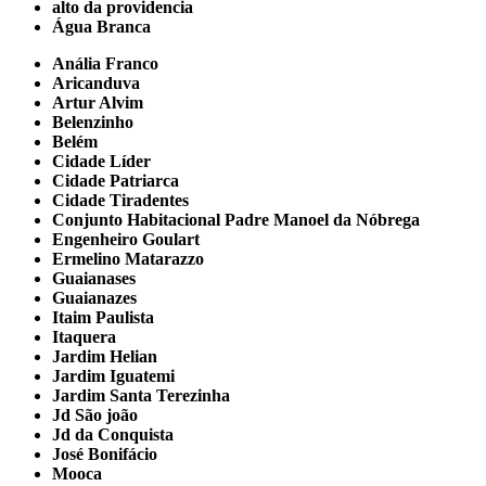
alto da providencia
Água Branca
Anália Franco
Aricanduva
Artur Alvim
Belenzinho
Belém
Cidade Líder
Cidade Patriarca
Cidade Tiradentes
Conjunto Habitacional Padre Manoel da Nóbrega
Engenheiro Goulart
Ermelino Matarazzo
Guaianases
Guaianazes
Itaim Paulista
Itaquera
Jardim Helian
Jardim Iguatemi
Jardim Santa Terezinha
Jd São joão
Jd da Conquista
José Bonifácio
Mooca