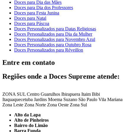
Doces para Dia das Mães
Doces para Dia dos Professores
Doces para Festa Junina
Doces para Natal
Doces para Páscoa
Doces Personalizados para Datas Religiosas
Doces Personalizados para Dia da Mulher
Doces Personalizados para Novembro Azul
Doces Personalizados para Outubro Rosa
Doces Personalizados para Réveillon
Entre em contato
Regiões onde a Doces Supreme atende:
ZONA SUL
Centro
Guarulhos
Ibirapuera
Itaim Bibi
Itaquaquecetuba
Jardins
Moema
Suzano
São Paulo
Vila Mariana
Zona Leste
Zona Norte
Zona Oeste
Zona Sul
Alto da Lapa
Alto de Pinheiros
Bairro do Limão
Barra Funda