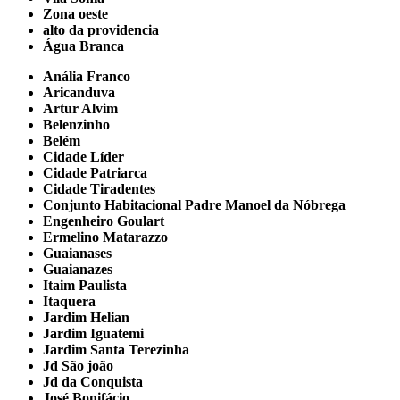
Zona oeste
alto da providencia
Água Branca
Anália Franco
Aricanduva
Artur Alvim
Belenzinho
Belém
Cidade Líder
Cidade Patriarca
Cidade Tiradentes
Conjunto Habitacional Padre Manoel da Nóbrega
Engenheiro Goulart
Ermelino Matarazzo
Guaianases
Guaianazes
Itaim Paulista
Itaquera
Jardim Helian
Jardim Iguatemi
Jardim Santa Terezinha
Jd São joão
Jd da Conquista
José Bonifácio