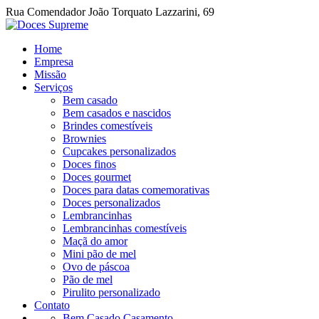
Rua Comendador João Torquato Lazzarini, 69
Home
Empresa
Missão
Serviços
Bem casado
Bem casados e nascidos
Brindes comestíveis
Brownies
Cupcakes personalizados
Doces finos
Doces gourmet
Doces para datas comemorativas
Doces personalizados
Lembrancinhas
Lembrancinhas comestíveis
Maçã do amor
Mini pão de mel
Ovo de páscoa
Pão de mel
Pirulito personalizado
Contato
Bem Casado Casamento