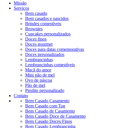
Missão
Serviços
Bem casado
Bem casados e nascidos
Brindes comestíveis
Brownies
Cupcakes personalizados
Doces finos
Doces gourmet
Doces para datas comemorativas
Doces personalizados
Lembrancinhas
Lembrancinhas comestíveis
Maçã do amor
Mini pão de mel
Ovo de páscoa
Pão de mel
Pirulito personalizado
Contato
Bem Casado Casamento
Bem Casado com Tag
Bem Casado de Casamento
Bem Casado Doce de Casamento
Bem Casado Doces Finos
Bem Casado Lembrancinha