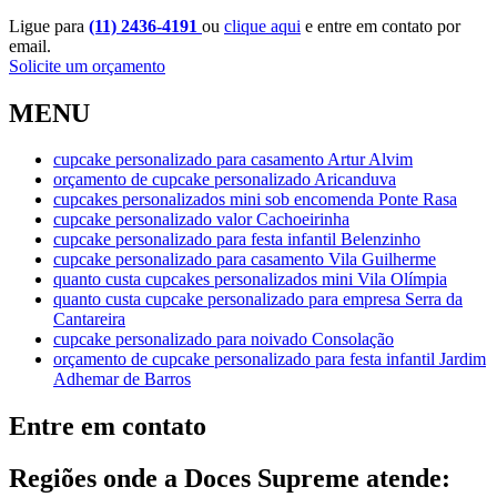
Ligue para
(11) 2436-4191
ou
clique aqui
e entre em contato por
email.
Solicite um orçamento
MENU
cupcake personalizado para casamento Artur Alvim
orçamento de cupcake personalizado Aricanduva
cupcakes personalizados mini sob encomenda Ponte Rasa
cupcake personalizado valor Cachoeirinha
cupcake personalizado para festa infantil Belenzinho
cupcake personalizado para casamento Vila Guilherme
quanto custa cupcakes personalizados mini Vila Olímpia
quanto custa cupcake personalizado para empresa Serra da
Cantareira
cupcake personalizado para noivado Consolação
orçamento de cupcake personalizado para festa infantil Jardim
Adhemar de Barros
Entre em contato
Regiões onde a Doces Supreme atende: