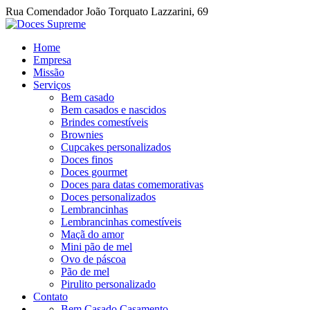
Rua Comendador João Torquato Lazzarini, 69
Home
Empresa
Missão
Serviços
Bem casado
Bem casados e nascidos
Brindes comestíveis
Brownies
Cupcakes personalizados
Doces finos
Doces gourmet
Doces para datas comemorativas
Doces personalizados
Lembrancinhas
Lembrancinhas comestíveis
Maçã do amor
Mini pão de mel
Ovo de páscoa
Pão de mel
Pirulito personalizado
Contato
Bem Casado Casamento