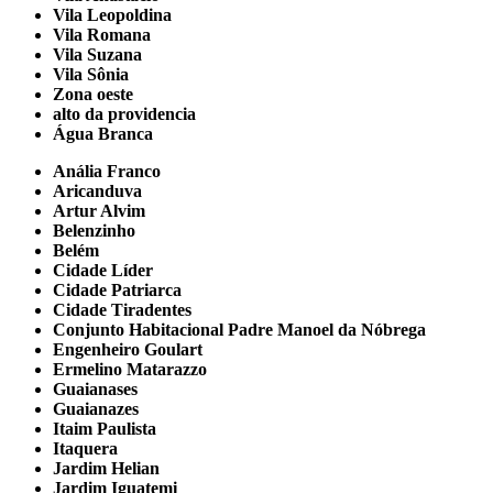
Vila Leopoldina
Vila Romana
Vila Suzana
Vila Sônia
Zona oeste
alto da providencia
Água Branca
Anália Franco
Aricanduva
Artur Alvim
Belenzinho
Belém
Cidade Líder
Cidade Patriarca
Cidade Tiradentes
Conjunto Habitacional Padre Manoel da Nóbrega
Engenheiro Goulart
Ermelino Matarazzo
Guaianases
Guaianazes
Itaim Paulista
Itaquera
Jardim Helian
Jardim Iguatemi