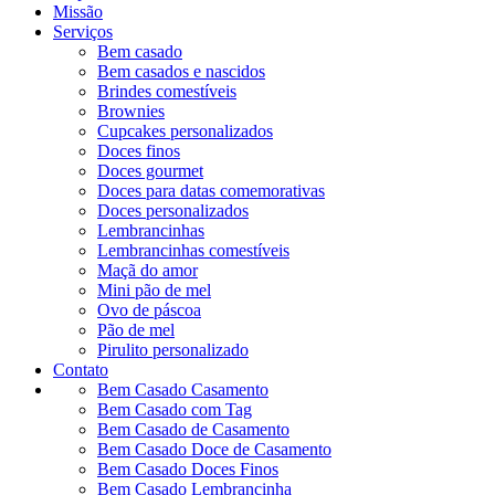
Missão
Serviços
Bem casado
Bem casados e nascidos
Brindes comestíveis
Brownies
Cupcakes personalizados
Doces finos
Doces gourmet
Doces para datas comemorativas
Doces personalizados
Lembrancinhas
Lembrancinhas comestíveis
Maçã do amor
Mini pão de mel
Ovo de páscoa
Pão de mel
Pirulito personalizado
Contato
Bem Casado Casamento
Bem Casado com Tag
Bem Casado de Casamento
Bem Casado Doce de Casamento
Bem Casado Doces Finos
Bem Casado Lembrancinha