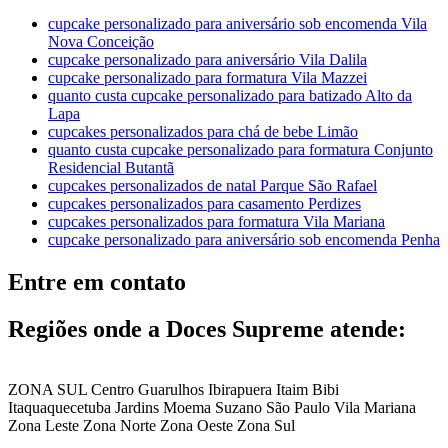
cupcake personalizado para aniversário sob encomenda Vila
Nova Conceição
cupcake personalizado para aniversário Vila Dalila
cupcake personalizado para formatura Vila Mazzei
quanto custa cupcake personalizado para batizado Alto da
Lapa
cupcakes personalizados para chá de bebe Limão
quanto custa cupcake personalizado para formatura Conjunto
Residencial Butantã
cupcakes personalizados de natal Parque São Rafael
cupcakes personalizados para casamento Perdizes
cupcakes personalizados para formatura Vila Mariana
cupcake personalizado para aniversário sob encomenda Penha
Entre em contato
Regiões onde a Doces Supreme atende:
ZONA SUL
Centro
Guarulhos
Ibirapuera
Itaim Bibi
Itaquaquecetuba
Jardins
Moema
Suzano
São Paulo
Vila Mariana
Zona Leste
Zona Norte
Zona Oeste
Zona Sul