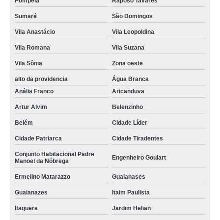
Pompéia
Raposo Tavares
Sumaré
São Domingos
Vila Anastácio
Vila Leopoldina
Vila Romana
Vila Suzana
Vila Sônia
Zona oeste
alto da providencia
Água Branca
Anália Franco
Aricanduva
Artur Alvim
Belenzinho
Belém
Cidade Líder
Cidade Patriarca
Cidade Tiradentes
Conjunto Habitacional Padre
Engenheiro Goulart
Manoel da Nóbrega
Ermelino Matarazzo
Guaianases
Guaianazes
Itaim Paulista
Itaquera
Jardim Helian