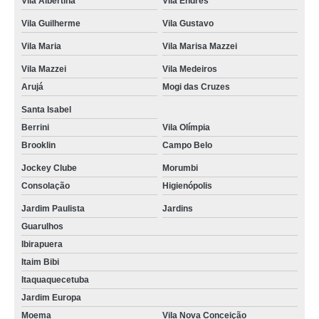
Vila Albertina
Vila Endres
Vila Guilherme
Vila Gustavo
Vila Maria
Vila Marisa Mazzei
Vila Mazzei
Vila Medeiros
Arujá
Mogi das Cruzes
Santa Isabel
Berrini
Vila Olímpia
Brooklin
Campo Belo
Jockey Clube
Morumbi
Consolação
Higienópolis
Jardim Paulista
Jardins
Guarulhos
Ibirapuera
Itaim Bibi
Itaquaquecetuba
Jardim Europa
Moema
Vila Nova Conceição