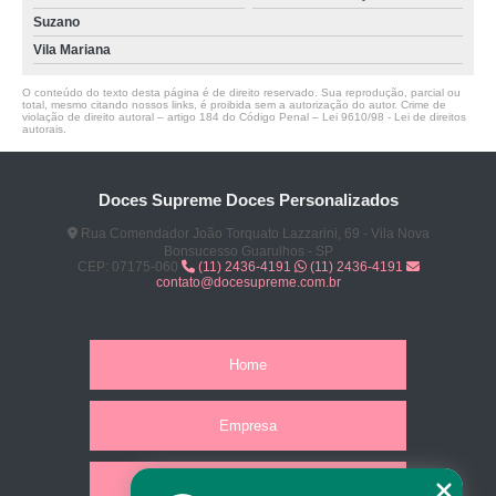
Suzano
Vila Mariana
O conteúdo do texto desta página é de direito reservado. Sua reprodução, parcial ou
total, mesmo citando nossos links, é proibida sem a autorização do autor. Crime de
violação de direito autoral – artigo 184 do Código Penal –
Lei 9610/98 - Lei de direitos
autorais
.
Doces Supreme Doces Personalizados
Rua Comendador João Torquato Lazzarini, 69 - Vila Nova
Bonsucesso Guarulhos - SP
CEP: 07175-060
(11) 2436-4191
(11) 2436-4191
contato@docesupreme.com.br
Home
Empresa
Missão