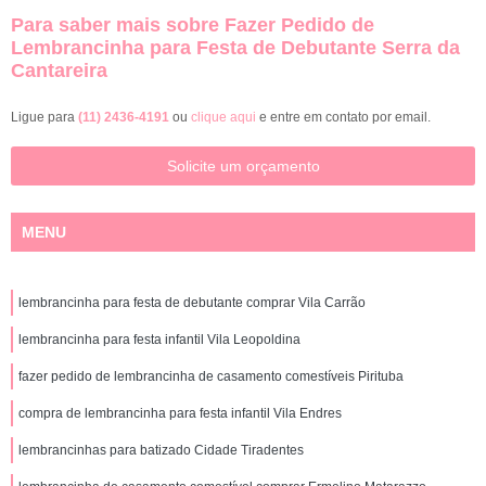
Para saber mais sobre Fazer Pedido de
Lembrancinha para Festa de Debutante Serra da
Cantareira
Ligue para
(11) 2436-4191
ou
clique aqui
e entre em contato por email.
Solicite um orçamento
MENU
lembrancinha para festa de debutante comprar Vila Carrão
lembrancinha para festa infantil Vila Leopoldina
fazer pedido de lembrancinha de casamento comestíveis Pirituba
compra de lembrancinha para festa infantil Vila Endres
lembrancinhas para batizado Cidade Tiradentes