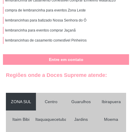
lembrancinha de casamento comestível comprar Ermelino Matarazzo
compra de lembrancinha para eventos Zona Leste
lembrancinhas para batizado Nossa Senhora do Ó
lembrancinha para eventos comprar Jaçanã
lembrancinhas de casamento comestível Pinheiros
Entre em contato
Regiões onde a Doces Supreme atende:
ZONA SUL
Centro
Guarulhos
Ibirapuera
Itaim Bibi
Itaquaquecetuba
Jardins
Moema