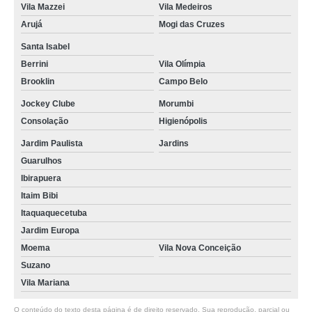
Vila Mazzei
Vila Medeiros
Arujá
Mogi das Cruzes
Santa Isabel
Berrini
Vila Olímpia
Brooklin
Campo Belo
Jockey Clube
Morumbi
Consolação
Higienópolis
Jardim Paulista
Jardins
Guarulhos
Ibirapuera
Itaim Bibi
Itaquaquecetuba
Jardim Europa
Moema
Vila Nova Conceição
Suzano
Vila Mariana
O conteúdo do texto desta página é de direito reservado. Sua reprodução, parcial ou