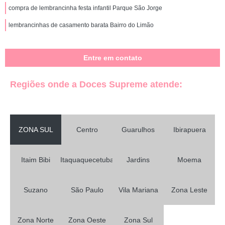
compra de lembrancinha festa infantil Parque São Jorge
lembrancinhas de casamento barata Bairro do Limão
Entre em contato
Regiões onde a Doces Supreme atende:
ZONA SUL
Centro
Guarulhos
Ibirapuera
Itaim Bibi
Itaquaquecetuba
Jardins
Moema
Suzano
São Paulo
Vila Mariana
Zona Leste
Zona Norte
Zona Oeste
Zona Sul