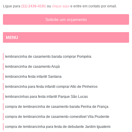
Ligue para
(11) 2436-4191
ou
clique aqui
e entre em contato por email.
Solicite um orçamento
MENU
lembrancinha de casamento barata comprar Pompéia
lembrancinha de casamento Arujá
lembrancinha festa infantil Santana
lembrancinha para festa infantil comprar Alto de Pinheiros
lembrancinhas para festa infantil Parque São Lucas
compra de lembrancinha de casamento barata Penha de França
compra de lembrancinha de casamento comestível Vila Prudente
compra de lembrancinha para festa de debutante Jardim Iguatemi