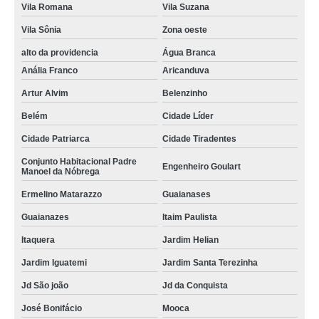
Vila Romana
Vila Suzana
Vila Sônia
Zona oeste
alto da providencia
Água Branca
Anália Franco
Aricanduva
Artur Alvim
Belenzinho
Belém
Cidade Líder
Cidade Patriarca
Cidade Tiradentes
Conjunto Habitacional Padre
Engenheiro Goulart
Manoel da Nóbrega
Ermelino Matarazzo
Guaianases
Guaianazes
Itaim Paulista
Itaquera
Jardim Helian
Jardim Iguatemi
Jardim Santa Terezinha
Jd São joão
Jd da Conquista
José Bonifácio
Mooca