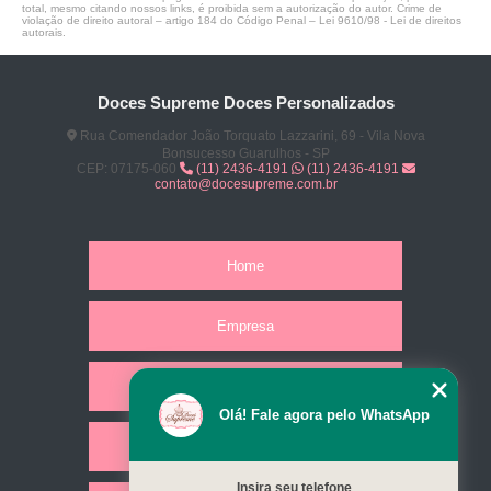
total, mesmo citando nossos links, é proibida sem a autorização do autor. Crime de
violação de direito autoral – artigo 184 do Código Penal –
Lei 9610/98 - Lei de direitos
autorais
.
Doces Supreme Doces Personalizados
Rua Comendador João Torquato Lazzarini, 69 - Vila Nova
Bonsucesso Guarulhos - SP
CEP: 07175-060
(11) 2436-4191
(11) 2436-4191
contato@docesupreme.com.br
Home
Empresa
Missão
Olá! Fale agora pelo WhatsApp
Serviços
Insira seu telefone