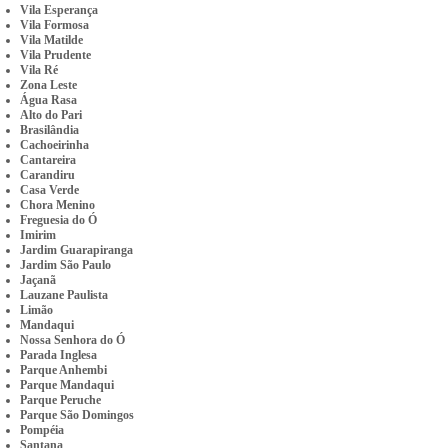
Vila Esperança
Vila Formosa
Vila Matilde
Vila Prudente
Vila Ré
Zona Leste
Água Rasa
Alto do Pari
Brasilândia
Cachoeirinha
Cantareira
Carandiru
Casa Verde
Chora Menino
Freguesia do Ó
Imirim
Jardim Guarapiranga
Jardim São Paulo
Jaçanã
Lauzane Paulista
Limão
Mandaqui
Nossa Senhora do Ó
Parada Inglesa
Parque Anhembi
Parque Mandaqui
Parque Peruche
Parque São Domingos
Pompéia
Santana