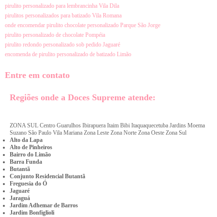
pirulito personalizado para lembrancinha Vila Dila
pirulitos personalizados para batizado Vila Romana
onde encomendar pirulito chocolate personalizado Parque São Jorge
pirulito personalizado de chocolate Pompéia
pirulito redondo personalizado sob pedido Jaguaré
encomenda de pirulito personalizado de batizado Limão
Entre em contato
Regiões onde a Doces Supreme atende:
ZONA SUL
Centro
Guarulhos
Ibirapuera
Itaim Bibi
Itaquaquecetuba
Jardins
Moema
Suzano
São Paulo
Vila Mariana
Zona Leste
Zona Norte
Zona Oeste
Zona Sul
Alto da Lapa
Alto de Pinheiros
Bairro do Limão
Barra Funda
Butantã
Conjunto Residencial Butantã
Freguesia do Ó
Jaguaré
Jaraguá
Jardim Adhemar de Barros
Jardim Bonfiglioli