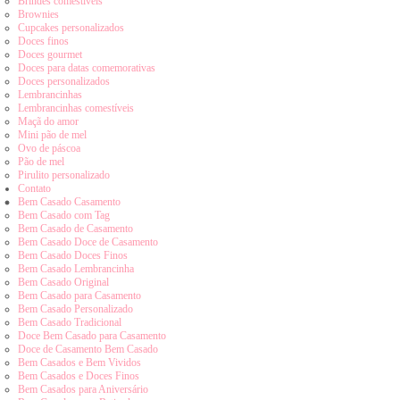
Brindes comestíveis
Brownies
Cupcakes personalizados
Doces finos
Doces gourmet
Doces para datas comemorativas
Doces personalizados
Lembrancinhas
Lembrancinhas comestíveis
Maçã do amor
Mini pão de mel
Ovo de páscoa
Pão de mel
Pirulito personalizado
Contato
Bem Casado Casamento
Bem Casado com Tag
Bem Casado de Casamento
Bem Casado Doce de Casamento
Bem Casado Doces Finos
Bem Casado Lembrancinha
Bem Casado Original
Bem Casado para Casamento
Bem Casado Personalizado
Bem Casado Tradicional
Doce Bem Casado para Casamento
Doce de Casamento Bem Casado
Bem Casados e Bem Vividos
Bem Casados e Doces Finos
Bem Casados para Aniversário