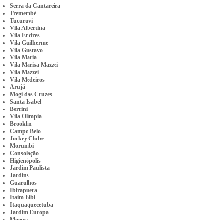
Serra da Cantareira
Tremembé
Tucuruvi
Vila Albertina
Vila Endres
Vila Guilherme
Vila Gustavo
Vila Maria
Vila Marisa Mazzei
Vila Mazzei
Vila Medeiros
Arujá
Mogi das Cruzes
Santa Isabel
Berrini
Vila Olímpia
Brooklin
Campo Belo
Jockey Clube
Morumbi
Consolação
Higienópolis
Jardim Paulista
Jardins
Guarulhos
Ibirapuera
Itaim Bibi
Itaquaquecetuba
Jardim Europa
Moema