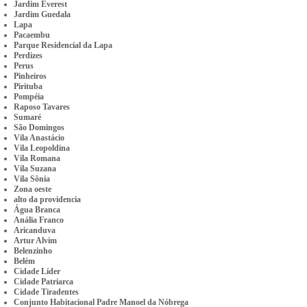
Jardim Everest
Jardim Guedala
Lapa
Pacaembu
Parque Residencial da Lapa
Perdizes
Perus
Pinheiros
Pirituba
Pompéia
Raposo Tavares
Sumaré
São Domingos
Vila Anastácio
Vila Leopoldina
Vila Romana
Vila Suzana
Vila Sônia
Zona oeste
alto da providencia
Água Branca
Anália Franco
Aricanduva
Artur Alvim
Belenzinho
Belém
Cidade Líder
Cidade Patriarca
Cidade Tiradentes
Conjunto Habitacional Padre Manoel da Nóbrega