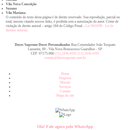
Vila Nova Conceição
Suzano
Vila Mariana
O conteúdo do texto desta página é de direito reservado. Sua reprodução, parcial ou
total, mesmo citando nossos links, é proibida sem a autorização do autor. Crime de
violação de direito autoral – artigo 184 do Código Penal –
Lei 9610/98 - Lei de
direitos autorais
.
Doces Supreme Doces Personalizados
Rua Comendador João Torquato
Lazzarini, 69 - Vila Nova Bonsucesso Guarulhos - SP
CEP: 07175-060
(11) 2436-4191
(11) 2436-4191
contato@docesupreme.com.br
Home
Empresa
Missão
Serviços
Contato
Mapa do site
Olá! Fale agora pelo WhatsApp