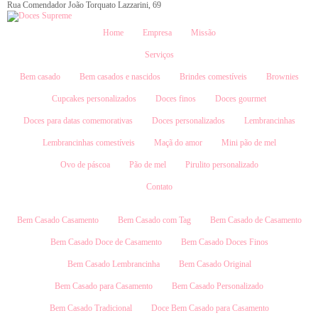
Rua Comendador João Torquato Lazzarini, 69
Home
Empresa
Missão
Serviços
Bem casado
Bem casados e nascidos
Brindes comestíveis
Brownies
Cupcakes personalizados
Doces finos
Doces gourmet
Doces para datas comemorativas
Doces personalizados
Lembrancinhas
Lembrancinhas comestíveis
Maçã do amor
Mini pão de mel
Ovo de páscoa
Pão de mel
Pirulito personalizado
Contato
Bem Casado Casamento
Bem Casado com Tag
Bem Casado de Casamento
Bem Casado Doce de Casamento
Bem Casado Doces Finos
Bem Casado Lembrancinha
Bem Casado Original
Bem Casado para Casamento
Bem Casado Personalizado
Bem Casado Tradicional
Doce Bem Casado para Casamento