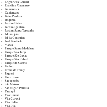
Engenheiro Goulart
Ermelino Matarazzo
Guaianases
Guaianazes
Itaim Paulista
Itaquera
Jardim Helian
Jardim Iguatemi
Jardim Santa Terezinha
Jd São joão
Jd da Conquista
José Bonifácio
Mooca
Parque Santa Madalena
Parque São Jorge
Parque São Lucas
Parque São Rafael
Parque do Carmo
Penha
Penha de França
Piqueri
Ponte Rasa
Sapopemba
São Mateus
São Miguel Paulista
Tatuapé
Vila Carrão
Vila Curuçá
Vila Dalila
Vila Dila