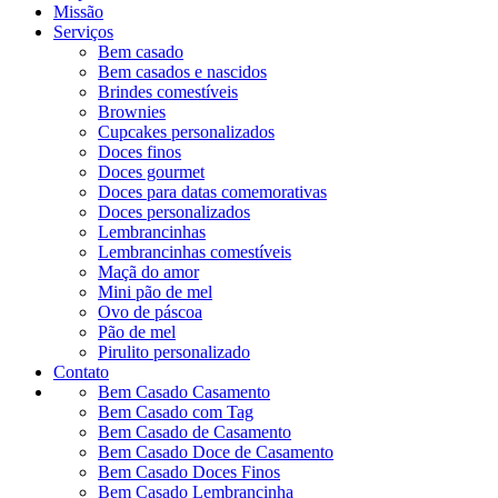
Missão
Serviços
Bem casado
Bem casados e nascidos
Brindes comestíveis
Brownies
Cupcakes personalizados
Doces finos
Doces gourmet
Doces para datas comemorativas
Doces personalizados
Lembrancinhas
Lembrancinhas comestíveis
Maçã do amor
Mini pão de mel
Ovo de páscoa
Pão de mel
Pirulito personalizado
Contato
Bem Casado Casamento
Bem Casado com Tag
Bem Casado de Casamento
Bem Casado Doce de Casamento
Bem Casado Doces Finos
Bem Casado Lembrancinha