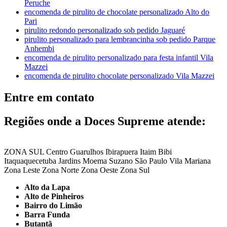
Peruche
encomenda de pirulito de chocolate personalizado Alto do
Pari
pirulito redondo personalizado sob pedido Jaguaré
pirulito personalizado para lembrancinha sob pedido Parque
Anhembi
encomenda de pirulito personalizado para festa infantil Vila
Mazzei
encomenda de pirulito chocolate personalizado Vila Mazzei
Entre em contato
Regiões onde a Doces Supreme atende:
ZONA SUL
Centro
Guarulhos
Ibirapuera
Itaim Bibi
Itaquaquecetuba
Jardins
Moema
Suzano
São Paulo
Vila Mariana
Zona Leste
Zona Norte
Zona Oeste
Zona Sul
Alto da Lapa
Alto de Pinheiros
Bairro do Limão
Barra Funda
Butantã