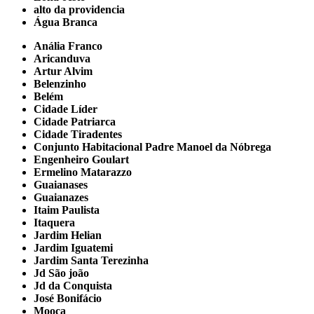
alto da providencia
Água Branca
Anália Franco
Aricanduva
Artur Alvim
Belenzinho
Belém
Cidade Líder
Cidade Patriarca
Cidade Tiradentes
Conjunto Habitacional Padre Manoel da Nóbrega
Engenheiro Goulart
Ermelino Matarazzo
Guaianases
Guaianazes
Itaim Paulista
Itaquera
Jardim Helian
Jardim Iguatemi
Jardim Santa Terezinha
Jd São joão
Jd da Conquista
José Bonifácio
Mooca