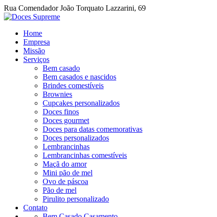
Rua Comendador João Torquato Lazzarini, 69
Home
Empresa
Missão
Serviços
Bem casado
Bem casados e nascidos
Brindes comestíveis
Brownies
Cupcakes personalizados
Doces finos
Doces gourmet
Doces para datas comemorativas
Doces personalizados
Lembrancinhas
Lembrancinhas comestíveis
Maçã do amor
Mini pão de mel
Ovo de páscoa
Pão de mel
Pirulito personalizado
Contato
Bem Casado Casamento