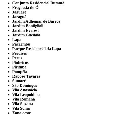
Conjunto Residencial Butantã
Freguesia do Ó
Jaguaré
Jaraguá
Jardim Adhemar de Barros
Jardim Bonfiglioli
Jardim Everest
Jardim Guedala
Lapa
Pacaembu
Parque Residencial da Lapa
Perdizes
Perus
Pinheiros
Pirituba
Pompéia
Raposo Tavares
Sumaré
São Domingos
Vila Anastácio
Vila Leopoldina
Vila Romana
Vila Suzana
Vila Sônia
Zona oeste