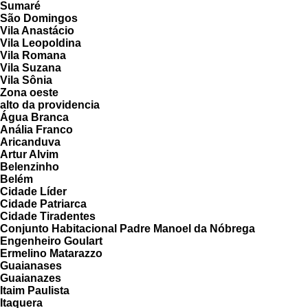
Sumaré
São Domingos
Vila Anastácio
Vila Leopoldina
Vila Romana
Vila Suzana
Vila Sônia
Zona oeste
alto da providencia
Água Branca
Anália Franco
Aricanduva
Artur Alvim
Belenzinho
Belém
Cidade Líder
Cidade Patriarca
Cidade Tiradentes
Conjunto Habitacional Padre Manoel da Nóbrega
Engenheiro Goulart
Ermelino Matarazzo
Guaianases
Guaianazes
Itaim Paulista
Itaquera