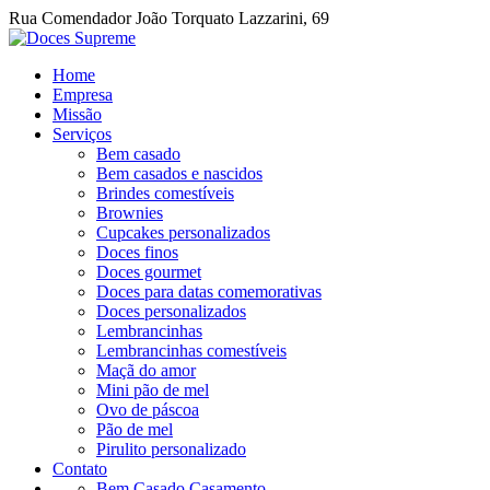
Rua Comendador João Torquato Lazzarini, 69
Home
Empresa
Missão
Serviços
Bem casado
Bem casados e nascidos
Brindes comestíveis
Brownies
Cupcakes personalizados
Doces finos
Doces gourmet
Doces para datas comemorativas
Doces personalizados
Lembrancinhas
Lembrancinhas comestíveis
Maçã do amor
Mini pão de mel
Ovo de páscoa
Pão de mel
Pirulito personalizado
Contato
Bem Casado Casamento