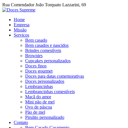
Rua Comendador João Torquato Lazzarini, 69
Home
Empresa
Missão
Serviços
Bem casado
Bem casados e nascidos
Brindes comestíveis
Brownies
Cupcakes personalizados
Doces finos
Doces gourmet
Doces para datas comemorativas
Doces personalizados
Lembrancinhas
Lembrancinhas comestíveis
Maçã do amor
Mini pão de mel
Ovo de páscoa
Pão de mel
Pirulito personalizado
Contato
Bem Casado Casamento