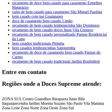
orçamento de doce bem casado para casamento Ermelino
Matarazzo
valor de bem casado para casamento São Miguel Paulista
bem casado com tag Guaianases
doce de casamento bem casado Limão
orçamento de bem casado lembrancinha São Domingos
orçamento de bem casado doces finos Vila Gustavo
orçamento de bem casado personalizado Parque Residencial
da Lapa
bem casados tradicionais Pirituba
bem casados lembrancinhas Sapopemba
orçamento de doce de casamento bem casado Parque do
Carmo
orçamento de bem casado tradicional Jardim Bonfiglioli
Entre em contato
Regiões onde a Doces Supreme atende:
ZONA SUL
Centro
Guarulhos
Ibirapuera
Itaim Bibi
Itaquaquecetuba
Jardins
Moema
Suzano
São Paulo
Vila Mariana
Zona Leste
Zona Norte
Zona Oeste
Zona Sul