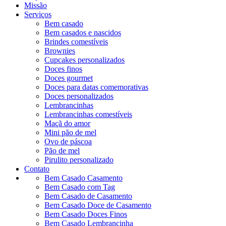
Missão
Serviços
Bem casado
Bem casados e nascidos
Brindes comestíveis
Brownies
Cupcakes personalizados
Doces finos
Doces gourmet
Doces para datas comemorativas
Doces personalizados
Lembrancinhas
Lembrancinhas comestíveis
Maçã do amor
Mini pão de mel
Ovo de páscoa
Pão de mel
Pirulito personalizado
Contato
Bem Casado Casamento
Bem Casado com Tag
Bem Casado de Casamento
Bem Casado Doce de Casamento
Bem Casado Doces Finos
Bem Casado Lembrancinha