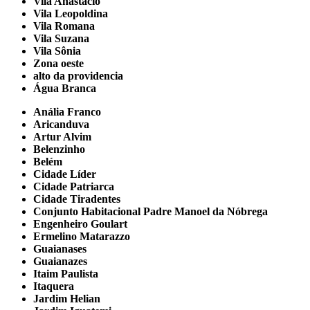
Vila Anastácio
Vila Leopoldina
Vila Romana
Vila Suzana
Vila Sônia
Zona oeste
alto da providencia
Água Branca
Anália Franco
Aricanduva
Artur Alvim
Belenzinho
Belém
Cidade Líder
Cidade Patriarca
Cidade Tiradentes
Conjunto Habitacional Padre Manoel da Nóbrega
Engenheiro Goulart
Ermelino Matarazzo
Guaianases
Guaianazes
Itaim Paulista
Itaquera
Jardim Helian