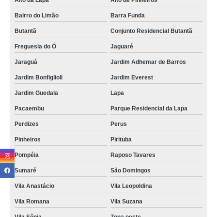
Alto da Lapa
Alto de Pinheiros
doces gourmet para presente preço Vila Ré
Bairro do Limão
Barra Funda
doces gourmet para presente Morumbi
Butantã
Conjunto Residencial Butantã
mini doces gourmet Jardim Bonfiglioli
Freguesia do Ó
Jaguaré
orçamento de doces gourmet para aniversário Jaçanã
Jaraguá
Jardim Adhemar de Barros
doces gourmet para páscoa valor Jardim Guedala
Jardim Bonfiglioli
Jardim Everest
doces gourmet para casamento valor Vila Prudente
Jardim Guedala
Lapa
mini doces gourmet Pacaembu
Pacaembu
Parque Residencial da Lapa
Perdizes
Perus
doces gourmet para festa infantil Casa Verde
Pinheiros
Pirituba
doces gourmet para páscoa Vila Sônia
Pompéia
Raposo Tavares
doces gourmet para empresas preço Vila Olímpia
Sumaré
São Domingos
orçamento de doces tradicionais gourmet Vila Matilde
Vila Anastácio
Vila Leopoldina
quanto custa doces gourmet para casamento Parada Inglesa
Vila Romana
Vila Suzana
orçamento de doces gourmet para eventos Vila Ré