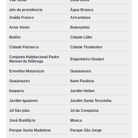
Vila Sônia
Zona oeste
doces gourmet para empresas Jardim Paulista
alto da providencia
Água Branca
doces gourmet para casamento preço Ermelino Matarazzo
Anália Franco
Aricanduva
doce gourmet valor Jardim São Paulo
Artur Alvim
Belenzinho
doces gourmet para natal valor Vila Guilherme
Belém
Cidade Líder
quanto custa doces gourmet para presente Alto do Pari
Cidade Patriarca
Cidade Tiradentes
orçamento de mini doces gourmet Vila Nova Conceição
Conjunto Habitacional Padre
Engenheiro Goulart
Manoel da Nóbrega
quanto custa doces gourmet para casamento Jd São joão
Ermelino Matarazzo
Guaianases
doces gourmet para presente Serra da Cantareira
Guaianazes
Itaim Paulista
doces gourmet para eventos preço Santana
Itaquera
Jardim Helian
quanto custa doce gourmet Parque São Lucas
Jardim Iguatemi
Jardim Santa Terezinha
orçamento de doces gourmet para chá de bebê Jardim Europa
Jd São joão
Jd da Conquista
orçamento de doces gourmet para casamento Alto do Pari
José Bonifácio
Mooca
orçamento de doces gourmet para presente Jardim Bonfiglioli
Parque Santa Madalena
Parque São Jorge