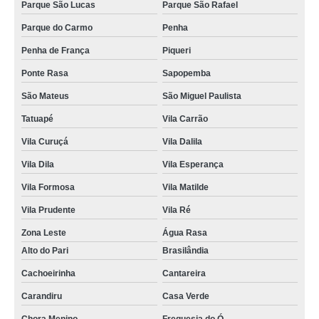
Parque São Lucas
Parque São Rafael
doces gourmet para aniversário Parque São Domingos
Parque do Carmo
Penha
doces gourmet para chá de bebê Parque São Lucas
Penha de França
Piqueri
quanto custa doces gourmet para festa infantil Moema
Ponte Rasa
Sapopemba
quanto custa doces tradicionais gourmet Imirim
São Mateus
São Miguel Paulista
orçamento de doces gourmet para natal Vila Sônia
Tatuapé
Vila Carrão
orçamento de doce gourmet Mogi das Cruzes
Vila Curuçá
Vila Dalila
doces gourmet para empresas preço Jardins
Vila Dila
Vila Esperança
doces gourmet para chá de bebê valor Raposo Tavares
Vila Formosa
Vila Matilde
doces gourmet para festa infantil preço Raposo Tavares
Vila Prudente
Vila Ré
doces gourmet para natal Parque Residencial da Lapa
Zona Leste
Água Rasa
orçamento de mini doces gourmet Conjunto Habitacional Padre Manoel da
Alto do Pari
Brasilândia
Nóbrega
Cachoeirinha
Cantareira
orçamento de doces gourmet para chá de bebê Carandiru
Carandiru
Casa Verde
quanto custa doces gourmet para festa infantil Ermelino Matarazzo