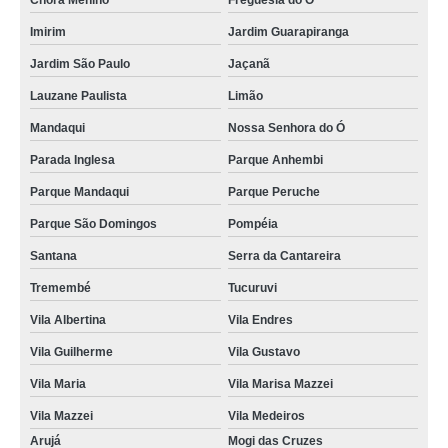
Chora Menino
Freguesia do Ó
orçamento de doces gourmet para festa infantil Conjunto Habitacional Padre
Manoel da Nóbrega
Imirim
Jardim Guarapiranga
quanto custa doces gourmet para aniversário Vila Prudente
Jardim São Paulo
Jaçanã
Lauzane Paulista
Limão
orçamento de doce gourmet Itaquaquecetuba
Mandaqui
Nossa Senhora do Ó
orçamento de doces gourmet para presente Campo Belo
Parada Inglesa
Parque Anhembi
doce gourmet Conjunto Habitacional Padre Manoel da Nóbrega
Parque Mandaqui
Parque Peruche
doces gourmet para páscoa preço Vila Matilde
Parque São Domingos
Pompéia
quanto custa doces gourmet para presente Berrini
Santana
Serra da Cantareira
quanto custa mini doces gourmet Cidade Tiradentes
Tremembé
Tucuruvi
quanto custa doces gourmet para eventos Parada Inglesa
Vila Albertina
Vila Endres
doces gourmet para presente preço São Domingos
Vila Guilherme
Vila Gustavo
quanto custa doces gourmet para empresas Penha
Vila Maria
Vila Marisa Mazzei
doce gourmet preço Parque Anhembi
Vila Mazzei
Vila Medeiros
quanto custa doces gourmet para chá de bebê Parque Peruche
Arujá
Mogi das Cruzes