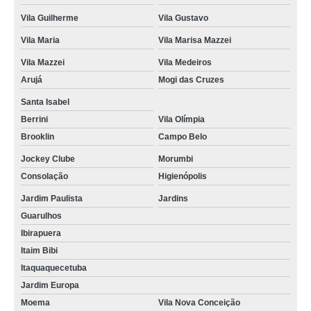
brownie personalizado Vila Dila
Vila Guilherme
Vila Gustavo
quanto custa mini brownie Itaquaquecetuba
Vila Maria
Vila Marisa Mazzei
quanto custa brownie lembrancinha Arujá
Vila Mazzei
Vila Medeiros
mini brownie preço Imirim
Arujá
Mogi das Cruzes
mini brownie personalizado para casamento Vila Curuçá
Santa Isabel
Berrini
Vila Olímpia
quanto custa mini brownie personalizado Jardim Bonfiglioli
Brooklin
Campo Belo
brownie personalizado valor São Domingos
Jockey Clube
Morumbi
brownie personalizado para casamento Ibirapuera
Consolação
Higienópolis
mini brownie personalizado Vila Albertina
Jardim Paulista
Jardins
Guarulhos
comprar brownie personalizado para casamento Tatuapé
Ibirapuera
quanto custa brownie personalizado Brooklin
Itaim Bibi
quanto custa brownie personalizado para casamento Vila Olímpia
Itaquaquecetuba
Jardim Europa
quanto custa brownie personalizado corporativo Alto de Pinheiros
Moema
Vila Nova Conceição