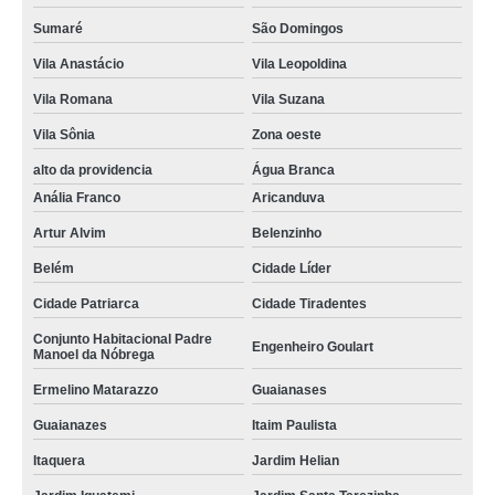
comprar brownie de brinde Vila Esperança
Sumaré
São Domingos
brownie de brinde preço Conjunto Habitacional Padre Manoel da Nóbrega
Vila Anastácio
Vila Leopoldina
comprar brownie personalizado Brasilândia
Vila Romana
Vila Suzana
mini brownie personalizado para casamento valor Jardim Iguatemi
Vila Sônia
Zona oeste
mini brownie personalizado para casamento preço Parada Inglesa
alto da providencia
Água Branca
Anália Franco
Aricanduva
comprar mini brownie Penha de França
Artur Alvim
Belenzinho
mini brownie casamento valor Parque Mandaqui
Belém
Cidade Líder
brownie lembrancinha valor Jardim Guarapiranga
Cidade Patriarca
Cidade Tiradentes
mini brownie casamento Santa Isabel
Conjunto Habitacional Padre
Engenheiro Goulart
brownie personalizado para brindes Parque São Rafael
Manoel da Nóbrega
Ermelino Matarazzo
Guaianases
brownie personalizado para brindes valor Alto da Lapa
Guaianazes
Itaim Paulista
quanto custa brownie lembrancinha Parque Mandaqui
Itaquera
Jardim Helian
brownie personalizado para brindes valor Parque Mandaqui