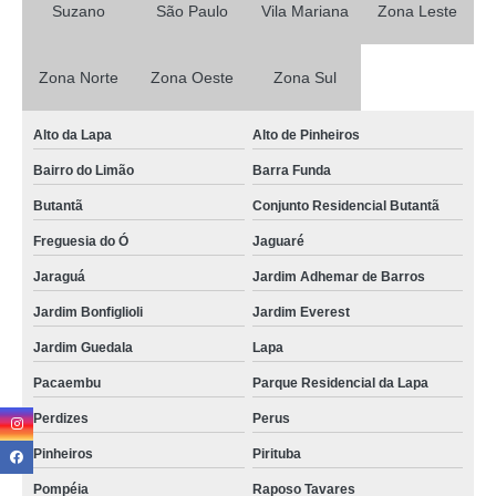
Suzano
São Paulo
Vila Mariana
Zona Leste
brownie personalizado para brindes preço Chora Menino
mini brownie valor Moema
Zona Norte
Zona Oeste
Zona Sul
comprar mini brownie casamento Chora Menino
quanto custa brownie personalizado para brindes Vila Esperança
Alto da Lapa
Alto de Pinheiros
Bairro do Limão
Barra Funda
comprar brownie personalizado para brindes Tucuruvi
Butantã
Conjunto Residencial Butantã
quanto custa brownie personalizado corporativo Pompéia
Freguesia do Ó
Jaguaré
mini brownie personalizado preço Zona oeste
Jaraguá
Jardim Adhemar de Barros
brownie personalizado para casamento preço Sapopemba
Jardim Bonfiglioli
Jardim Everest
mini brownie para casamento Parque Peruche
Jardim Guedala
Lapa
mini brownie personalizado valor Jardim Iguatemi
Pacaembu
Parque Residencial da Lapa
quanto custa mini brownie Vila Esperança
Perdizes
Perus
mini brownie Guarulhos
Pinheiros
Pirituba
brownie personalizado para casamento valor Parque São Rafael
Pompéia
Raposo Tavares