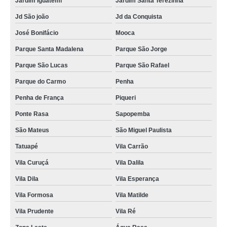
Jardim Iguatemi
Jardim Santa Terezinha
comprar brownie lembrancinha Vila Marisa Mazzei
Jd São joão
Jd da Conquista
brownie personalizado para casamento Raposo Tavares
José Bonifácio
Mooca
quanto custa mini brownie casamento Cidade Tiradentes
Parque Santa Madalena
Parque São Jorge
quanto custa mini brownie para casamento Tucuruvi
Parque São Lucas
Parque São Rafael
mini brownie para casamento valor Vila Matilde
Parque do Carmo
Penha
quanto custa brownie de brinde Mooca
Penha de França
Piqueri
brownie personalizado para casamento valor Vila Guilherme
Ponte Rasa
Sapopemba
comprar brownie personalizado corporativo Sumaré
São Mateus
São Miguel Paulista
quanto custa mini brownie personalizado para casamento Jardim Paulista
Tatuapé
Vila Carrão
comprar mini brownie personalizado Jardim Bonfiglioli
Vila Curuçá
Vila Dalila
mini brownie preço Zona Leste
Vila Dila
Vila Esperança
brownie lembrancinha Bairro do Limão
Vila Formosa
Vila Matilde
brownie personalizado corporativo valor Brasilândia
Vila Prudente
Vila Ré