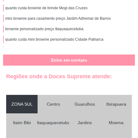
quanto custa brownie de brinde Mogi das Cruzes
mini brownie para casamento preço Jardim Adhemar de Barros
brownie personalizado preço Itaquaquecetuba
quanto custa mini brownie personalizado Cidade Patriarca
quanto custa brownie personalizado para casamento Parque do Carmo
Entre em contato
mini brownie personalizado para casamento preço Brasilândia
brownie de brinde valor São Miguel Paulista
Regiões onde a Doces Supreme atende:
comprar mini brownie casamento Belém
comprar brownie personalizado para casamento Vila Romana
brownie personalizado para brindes preço Vila Ré
ZONA SUL
Centro
Guarulhos
Ibirapuera
brownie lembrancinha preço Jardim Guedala
Itaim Bibi
Itaquaquecetuba
Jardins
Moema
mini brownie para casamento alto da providencia
comprar brownie de brinde Tucuruvi