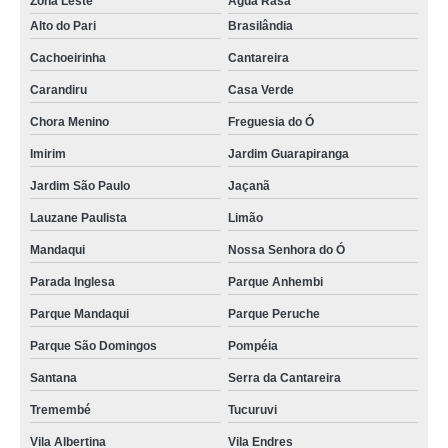
Zona Leste
Água Rasa
brownie personalizado para brindes Parque Peruche
Alto do Pari
Brasilândia
mini brownie casamento preço Vila Curuçá
Cachoeirinha
Cantareira
mini brownie para casamento preço Penha de França
Carandiru
Casa Verde
mini brownie personalizado preço Vila Endres
Chora Menino
Freguesia do Ó
comprar brownie personalizado Bairro do Limão
Imirim
Jardim Guarapiranga
mini brownie casamento Vila Nova Conceição
Jardim São Paulo
Jaçanã
brownie personalizado corporativo Vila Nova Conceição
Lauzane Paulista
Limão
comprar brownie personalizado para brindes Jardim Bonfiglioli
Mandaqui
Nossa Senhora do Ó
mini brownie personalizado para casamento valor Jardim Adhemar de
Parada Inglesa
Parque Anhembi
Barros
Parque Mandaqui
Parque Peruche
comprar mini brownie Jardim Santa Terezinha
Parque São Domingos
Pompéia
brownie lembrancinha valor Vila Sônia
Santana
Serra da Cantareira
brownie personalizado corporativo preço Aricanduva
Tremembé
Tucuruvi
brownie personalizado corporativo Brasilândia
Vila Albertina
Vila Endres