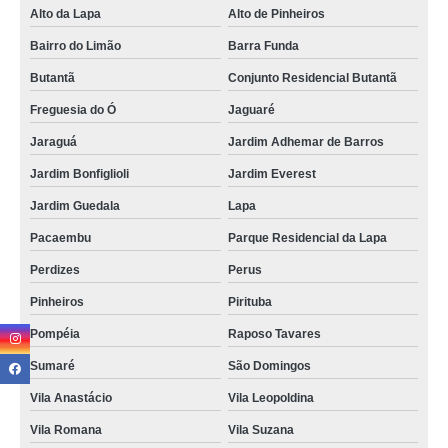
brinde comestível para eventos Vila Leopoldina
Alto da Lapa
Alto de Pinheiros
Bairro do Limão
Barra Funda
brindes comestível personalizado preço Vila Anastácio
Butantã
Conjunto Residencial Butantã
quanto custa brinde comestível para eventos Vila Maria
Freguesia do Ó
Jaguaré
brindes comestíveis para colaboradores Jaraguá
Jaraguá
Jardim Adhemar de Barros
brinde comestível para datas comemorativas Vila Endres
Jardim Bonfiglioli
Jardim Everest
brindes corporativos comestíveis Penha
Jardim Guedala
Lapa
brindes comestível personalizado alto da providencia
Pacaembu
Parque Residencial da Lapa
brindes comestíveis para empresas preço Mogi das Cruzes
Perdizes
Perus
orçamento de brindes corporativos comestíveis Pacaembu
Pinheiros
Pirituba
orçamento de brinde comestível para colaborador Cidade Líder
Pompéia
Raposo Tavares
quanto custa brindes comestível personalizado Vila Sônia
Sumaré
São Domingos
orçamento de brinde comestível para presentear funcionários Ponte Rasa
Vila Anastácio
Vila Leopoldina
orçamento de brindes comestíveis para casamento Zona Leste
Vila Romana
Vila Suzana