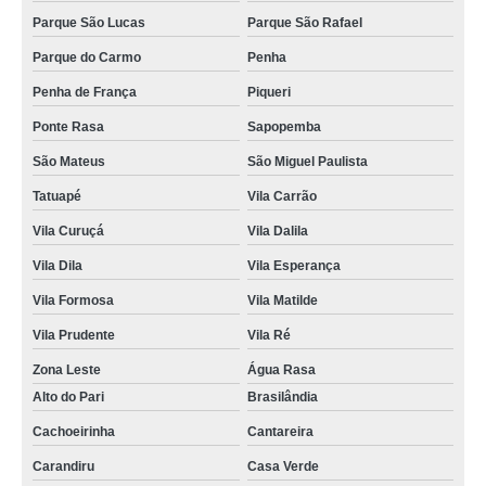
brinde comestível para eventos Vila Romana
Parque São Lucas
Parque São Rafael
brindes corporativos comestíveis preço Jardim Everest
Parque do Carmo
Penha
brinde comestível personalizado Conjunto Habitacional Padre Manoel da
Penha de França
Piqueri
Nóbrega
Ponte Rasa
Sapopemba
brinde comestível para feiras preço Imirim
São Mateus
São Miguel Paulista
brindes comestíveis para casamento Jardim Iguatemi
Tatuapé
Vila Carrão
brinde comestíveis para casamento Penha
Vila Curuçá
Vila Dalila
quanto custa brindes comestíveis para empresas Parada Inglesa
Vila Dila
Vila Esperança
quanto custa brinde comestível para eventos Itaquera
Vila Formosa
Vila Matilde
brindes comestíveis Santa Isabel
Vila Prudente
Vila Ré
brinde comestível para feiras Jardim Iguatemi
Zona Leste
Água Rasa
Alto do Pari
Brasilândia
orçamento de brindes comestíveis para empresas Alto da Lapa
Cachoeirinha
Cantareira
quanto custa brinde comestível Vila Endres
Carandiru
Casa Verde
quanto custa brinde comestível para feiras Vila Mariana