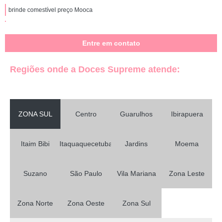
brinde comestível preço Mooca
quanto custa brindes comestíveis para casamento Pompéia
Entre em contato
brinde comestíveis para casamento Jd São joão
orçamento de brindes comestíveis de natal Parque Residencial da Lapa
Regiões onde a Doces Supreme atende:
brindes comestíveis para empresas preço Vila Marisa Mazzei
quanto custa brindes comestíveis de natal Jardim Everest
orçamento de brinde comestível para eventos Cantareira
ZONA SUL
Centro
Guarulhos
Ibirapuera
brinde comestível para datas comemorativas preço Jardim Bonfiglioli
Itaim Bibi
Itaquaquecetuba
Jardins
Moema
brindes comestíveis para colaboradores Anália Franco
brindes comestíveis para empresas Vila Suzana
Suzano
São Paulo
Vila Mariana
Zona Leste
brinde corporativo comestível Parque São Rafael
brinde comestível preço Vila Albertina
Zona Norte
Zona Oeste
Zona Sul
orçamento de brinde comestível gourmet Alto do Pari