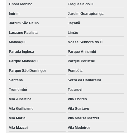
Chora Menino
Freguesia do Ó
quanto custa brinde comestível para datas comemorativas Belém
Imirim
Jardim Guarapiranga
brindes comestíveis para casamento preço Vila Curuçá
Jardim São Paulo
Jaçanã
brindes comestíveis para empresas Parada Inglesa
Lauzane Paulista
Limão
brinde corporativo comestível Parque Santa Madalena
Mandaqui
Nossa Senhora do Ó
brindes comestíveis de natal Higienópolis
Parada Inglesa
Parque Anhembi
brindes comestíveis gourmet Parque Peruche
Parque Mandaqui
Parque Peruche
brindes comestíveis para casamento preço Parque Peruche
Parque São Domingos
Pompéia
orçamento de brinde comestível para datas comemorativas Parada Inglesa
Santana
Serra da Cantareira
brinde comestível para datas comemorativas Lapa
Tremembé
Tucuruvi
orçamento de brindes comestíveis para empresas Vila Nova Conceição
Vila Albertina
Vila Endres
orçamento de brindes corporativos comestíveis Jardim Bonfiglioli
Vila Guilherme
Vila Gustavo
quanto custa brindes corporativos comestíveis Jardim Iguatemi
Vila Maria
Vila Marisa Mazzei
Vila Mazzei
Vila Medeiros
orçamento de brinde comestível para eventos Jardins