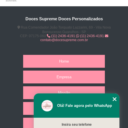
autorais
.
quanto custa brindes corporativos comestíveis Cachoeirinha
brindes comestíveis para presentear funcionários Itaim Paulista
Doces Supreme Doces Personalizados
brinde comestíveis de natal Jardim Everest
Rua Comendador João Torquato Lazzarini, 69 - Vila Nova
Bonsucesso Guarulhos - SP
CEP: 07175-060
(11) 2436-4191
(11) 2436-4191
brinde comestível para feiras São Mateus
contato@docesupreme.com.br
brinde comestível gourmet Imirim
brinde comestível para colaborador preço Penha
Home
brindes comestíveis para datas comemorativas Pompéia
brinde comestível para feiras preço Berrini
Empresa
brinde comestível Guaianazes
Missão
brinde comestível para presentear funcionários preço Santa Isabel
brinde comestível para eventos preço Parque do Carmo
Olá! Fale agora pelo WhatsApp
Serviços
brindes comestível personalizado Vila Dila
quanto custa brinde comestível gourmet Perus
Contato
Insira seu telefone