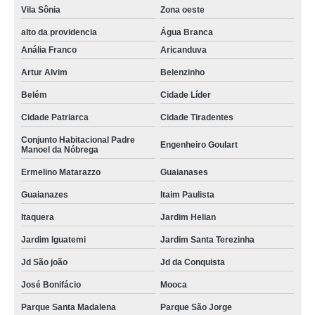
quanto custa brindes comestíveis para casamento Vila Ré
Vila Sônia
Zona oeste
brindes comestíveis de natal preço Tremembé
alto da providencia
Água Branca
Anália Franco
Aricanduva
orçamento de brinde comestível Vila Curuçá
Artur Alvim
Belenzinho
quanto custa brinde comestível para presentear funcionários Pinheiros
Belém
Cidade Líder
quanto custa brindes comestíveis para empresas Parque Santa Madalena
Cidade Patriarca
Cidade Tiradentes
brindes comestíveis para feiras Pompéia
Conjunto Habitacional Padre
Engenheiro Goulart
brindes comestíveis Parque São Domingos
Manoel da Nóbrega
Ermelino Matarazzo
Guaianases
brinde comestíveis para empresas Vila Prudente
Guaianazes
Itaim Paulista
orçamento de brinde comestível gourmet Higienópolis
Itaquera
Jardim Helian
quanto custa brinde comestível gourmet Pirituba
Jardim Iguatemi
Jardim Santa Terezinha
quanto custa brinde comestível para feiras Cidade Patriarca
Jd São joão
Jd da Conquista
brinde comestível personalizado Pacaembu
José Bonifácio
Mooca
brinde comestível para colaborador preço Conjunto Habitacional Padre
Manoel da Nóbrega
Parque Santa Madalena
Parque São Jorge