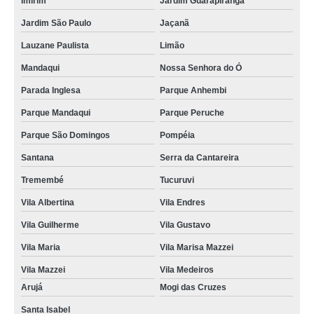
Imirim
Jardim Guarapiranga
bem casados e doces finos valor Vila Romana
Jardim São Paulo
Jaçanã
bem casados para batizado valor Vila Guilherme
Lauzane Paulista
Limão
orçamento de bem casados para aniversário Jardim Bonfiglioli
Mandaqui
Nossa Senhora do Ó
quanto custa bem casados e doces finos Água Rasa
Parada Inglesa
Parque Anhembi
bem casados para noivado sob encomenda Piqueri
Parque Mandaqui
Parque Peruche
quanto custa bem casados e bem vividos Vila Formosa
Parque São Domingos
Pompéia
bem casados para lembrancinha de casamento Vila Prudente
Santana
Serra da Cantareira
quanto custa bem nascidos para lembrancinha Jardim Santa Terezinha
Tremembé
Tucuruvi
bem casados para aniversário sob encomenda Zona Leste
Vila Albertina
Vila Endres
bem casados para lembrancinha de casamento valor Jardins
Vila Guilherme
Vila Gustavo
orçamento de bem nascidos para lembrancinha alto da providencia
Vila Maria
Vila Marisa Mazzei
bem casados e doces finos valor Casa Verde
Vila Mazzei
Vila Medeiros
Arujá
Mogi das Cruzes
orçamento de bem casados e bem vividos Vila Anastácio
Santa Isabel