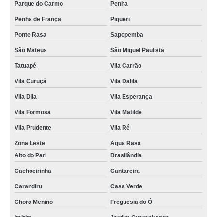
Parque do Carmo
Penha
quanto custa bem casados para noivado Vila Carrão
Penha de França
Piqueri
bem casados para bodas de ouro sob encomenda Vila Mariana
Ponte Rasa
Sapopemba
quanto custa bem casados para lembrancinha de casamento Parque São
São Mateus
São Miguel Paulista
Rafael
Tatuapé
Vila Carrão
orçamento de bem casados para bodas de ouro Vila Albertina
Vila Curuçá
Vila Dalila
quanto custa bem casados para aniversário Parque Anhembi
Vila Dila
Vila Esperança
bem casados para batizado Pacaembu
Vila Formosa
Vila Matilde
bem nascidos para lembrancinha Brooklin
Vila Prudente
Vila Ré
orçamento de bem casados e bem vividos Itaquera
Zona Leste
Água Rasa
bem nascidos para maternidade Parque Santa Madalena
Alto do Pari
Brasilândia
bem nascidos para lembrancinha valor Vila Anastácio
Cachoeirinha
Cantareira
Carandiru
Casa Verde
bem casados para bodas de ouro valor Água Rasa
Chora Menino
Freguesia do Ó
quanto custa bem nascidos para chá de bebê Vila Endres