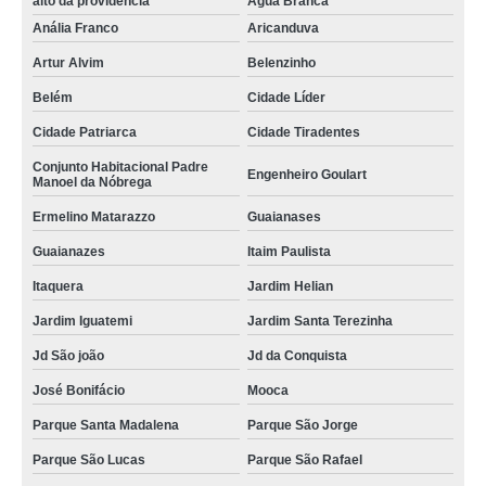
alto da providencia
Água Branca
bem casados para casamento valor Vila Nova Conceição
Anália Franco
Aricanduva
Artur Alvim
Belenzinho
bem nascidos para lembrancinha sob encomenda Parque Residencial da
Lapa
Belém
Cidade Líder
bem nascidos para chá de bebê valor Perdizes
Cidade Patriarca
Cidade Tiradentes
bem casados para aniversário sob encomenda Piqueri
Conjunto Habitacional Padre
Engenheiro Goulart
Manoel da Nóbrega
bem nascidos para maternidade sob encomenda Jaçanã
Ermelino Matarazzo
Guaianases
bem nascidos para batizado valor Jd São joão
Guaianazes
Itaim Paulista
bem casados para bodas de ouro Brooklin
Itaquera
Jardim Helian
quanto custa bem casados para bodas de ouro Parque Mandaqui
Jardim Iguatemi
Jardim Santa Terezinha
orçamento de bem casados para batizado Freguesia do Ó
Jd São joão
Jd da Conquista
orçamento de bem nascidos Vila Prudente
José Bonifácio
Mooca
bem casados para batizado sob encomenda Freguesia do Ó
Parque Santa Madalena
Parque São Jorge
orçamento de bem nascidos para chá de bebê Vila Anastácio
Parque São Lucas
Parque São Rafael
quanto custa bem casados para lembrancinha de casamento Vila Maria