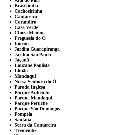
Alto do Pari
Brasilândia
Cachoeirinha
Cantareira
Carandiru
Casa Verde
Chora Menino
Freguesia do Ó
Imirim
Jardim Guarapiranga
Jardim São Paulo
Jaçanã
Lauzane Paulista
Limão
Mandaqui
Nossa Senhora do Ó
Parada Inglesa
Parque Anhembi
Parque Mandaqui
Parque Peruche
Parque São Domingos
Pompéia
Santana
Serra da Cantareira
Tremembé