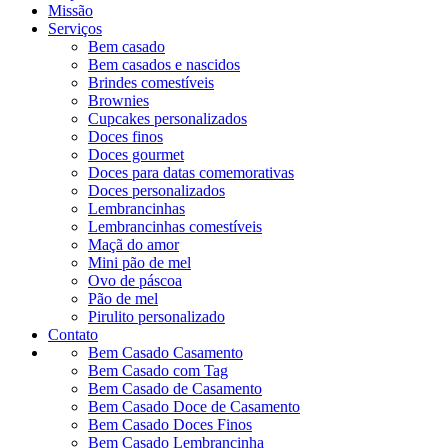
Missão
Serviços
Bem casado
Bem casados e nascidos
Brindes comestíveis
Brownies
Cupcakes personalizados
Doces finos
Doces gourmet
Doces para datas comemorativas
Doces personalizados
Lembrancinhas
Lembrancinhas comestíveis
Maçã do amor
Mini pão de mel
Ovo de páscoa
Pão de mel
Pirulito personalizado
Contato
Bem Casado Casamento
Bem Casado com Tag
Bem Casado de Casamento
Bem Casado Doce de Casamento
Bem Casado Doces Finos
Bem Casado Lembrancinha