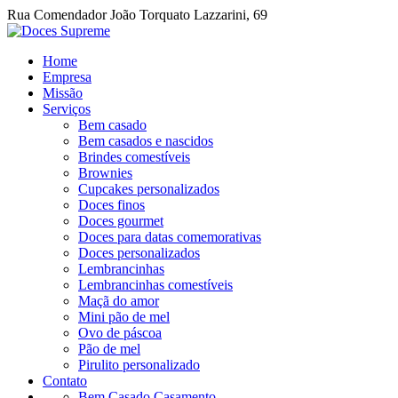
Rua Comendador João Torquato Lazzarini, 69
Home
Empresa
Missão
Serviços
Bem casado
Bem casados e nascidos
Brindes comestíveis
Brownies
Cupcakes personalizados
Doces finos
Doces gourmet
Doces para datas comemorativas
Doces personalizados
Lembrancinhas
Lembrancinhas comestíveis
Maçã do amor
Mini pão de mel
Ovo de páscoa
Pão de mel
Pirulito personalizado
Contato
Bem Casado Casamento