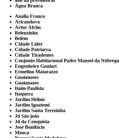
alto da providencia
Água Branca
Anália Franco
Aricanduva
Artur Alvim
Belenzinho
Belém
Cidade Líder
Cidade Patriarca
Cidade Tiradentes
Conjunto Habitacional Padre Manoel da Nóbrega
Engenheiro Goulart
Ermelino Matarazzo
Guaianases
Guaianazes
Itaim Paulista
Itaquera
Jardim Helian
Jardim Iguatemi
Jardim Santa Terezinha
Jd São joão
Jd da Conquista
José Bonifácio
Mooca