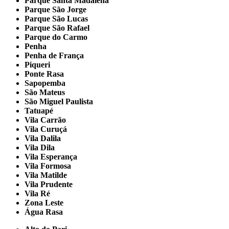
Parque Santa Madalena
Parque São Jorge
Parque São Lucas
Parque São Rafael
Parque do Carmo
Penha
Penha de França
Piqueri
Ponte Rasa
Sapopemba
São Mateus
São Miguel Paulista
Tatuapé
Vila Carrão
Vila Curuçá
Vila Dalila
Vila Dila
Vila Esperança
Vila Formosa
Vila Matilde
Vila Prudente
Vila Ré
Zona Leste
Água Rasa