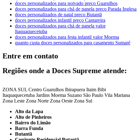
doces personalizados para noivado preço Guarulhos
doces personalizados para chá de panela preço Parada Inglesa
doces personalizados de natal preço Butantã
doces personalizados infantil preço Cantareira
doces personalizados para chá de panela valor
Itaquaquecetuba
doces personalizados para festa infantil valor Moema
quanto custa doces personalizados para casamento Sumaré
Entre em contato
Regiões onde a Doces Supreme atende:
ZONA SUL
Centro
Guarulhos
Ibirapuera
Itaim Bibi
Itaquaquecetuba
Jardins
Moema
Suzano
São Paulo
Vila Mariana
Zona Leste
Zona Norte
Zona Oeste
Zona Sul
Alto da Lapa
Alto de Pinheiros
Bairro do Limão
Barra Funda
Butantã
Conjunto Residencial Butantã