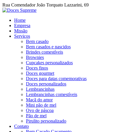
Rua Comendador João Torquato Lazzarini, 69
Home
Empresa
Missão
Serviços
Bem casado
Bem casados e nascidos
Brindes comestíveis
Brownies
Cupcakes personalizados
Doces finos
Doces gourmet
Doces para datas comemorativas
Doces personalizados
Lembrancinhas
Lembrancinhas comestíveis
Maçã do amor
Mini pão de mel
Ovo de páscoa
Pão de mel
Pirulito personalizado
Contato
Bem Casado Casamento